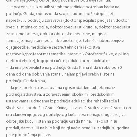
članovi njegovog obiteljskog kućanstva pod uvjetom da:
– je potencijalni korisnik stambene jedinice potreban kadar na
području Grada, odnosno da svojim radom može doprinijeti
napretku, u području zdravstva (doktor specijalist pedijatar, doktor
specijalist ginekologije, doktor specijalist kirurgije, doktor specijalist
za interne bolesti, doktor obiteljske medicine, magistar
farmacije, magistar medicinske biokemije, tehničar laboratorijske
dijagnostike, medicinske sestre/tehničari) i školstva
(nastavnik/profesor matematike, nastavnik/profesor fizike, dipl. ing.
elektrotehnike), logoped i učitelj edukator-rehabilitator,
– da ima prebivalište na području Grada Knina ili da u roku od 30
dana od dana dobivanja stana u najam prijavi prebivalište na
području Grada Knina,
– da je zaposlen u ustanovama i gospodarskim subjektima iz
područja zdravstva, u zdravstvenim, školskim i predškolskim
ustanovama i udrugama iz područja edukacijske rehabilitacije i
školstva na području Grada Knina, – u vlasništvu ili suvlasništvu niti on
niti članovi njegovog obiteljskog kućanstva nemaju drugu useljivu
obiteljsku kuću ili stan na području Grada Knina, ili ako isti nisu
prodali, darovali ili na bilo koji drugi način otuđili u zadnjih 20 godina
prije podnošenja prijave.