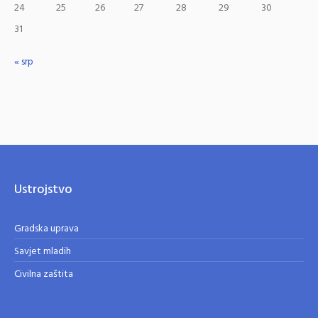
24
25
26
27
28
29
30
31
« srp
Ustrojstvo
Gradska uprava
Savjet mladih
Civilna zaštita