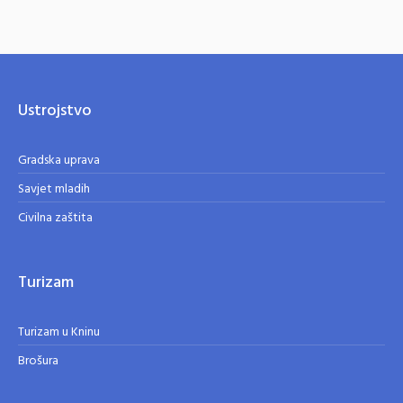
Ustrojstvo
Gradska uprava
Savjet mladih
Civilna zaštita
Turizam
Turizam u Kninu
Brošura