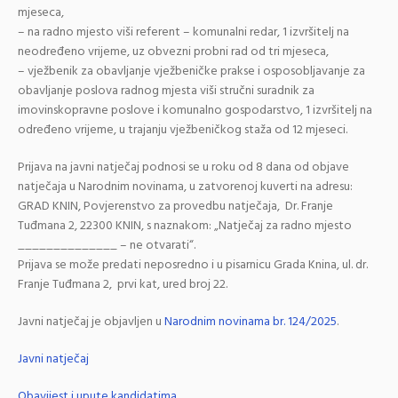
mjeseca,
– na radno mjesto viši referent – komunalni redar, 1 izvršitelj na
neodređeno vrijeme, uz obvezni probni rad od tri mjeseca,
– vježbenik za obavljanje vježbeničke prakse i osposobljavanje za
obavljanje poslova radnog mjesta viši stručni suradnik za
imovinskopravne poslove i komunalno gospodarstvo, 1 izvršitelj na
određeno vrijeme, u trajanju vježbeničkog staža od 12 mjeseci.
Prijava na javni natječaj podnosi se u roku od 8 dana od objave
natječaja u Narodnim novinama, u zatvorenoj kuverti na adresu:
GRAD KNIN, Povjerenstvo za provedbu natječaja, Dr. Franje
Tuđmana 2, 22300 KNIN, s naznakom: „Natječaj za radno mjesto
______________ – ne otvarati“.
Prijava se može predati neposredno i u pisarnicu Grada Knina, ul. dr.
Franje Tuđmana 2, prvi kat, ured broj 22.
Javni natječaj je objavljen u
Narodnim novinama br. 124/2025
.
Javni natječaj
Obavijest i upute kandidatima