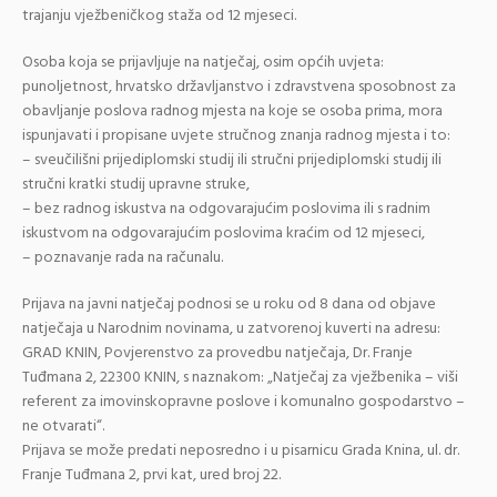
trajanju vježbeničkog staža od 12 mjeseci.
Osoba koja se prijavljuje na natječaj, osim općih uvjeta:
punoljetnost, hrvatsko državljanstvo i zdravstvena sposobnost za
obavljanje poslova radnog mjesta na koje se osoba prima, mora
ispunjavati i propisane uvjete stručnog znanja radnog mjesta i to:
– sveučilišni prijediplomski studij ili stručni prijediplomski studij ili
stručni kratki studij upravne struke,
– bez radnog iskustva na odgovarajućim poslovima ili s radnim
iskustvom na odgovarajućim poslovima kraćim od 12 mjeseci,
– poznavanje rada na računalu.
Prijava na javni natječaj podnosi se u roku od 8 dana od objave
natječaja u Narodnim novinama, u zatvorenoj kuverti na adresu:
GRAD KNIN, Povjerenstvo za provedbu natječaja, Dr. Franje
Tuđmana 2, 22300 KNIN, s naznakom: „Natječaj za vježbenika – viši
referent za imovinskopravne poslove i komunalno gospodarstvo –
ne otvarati“.
Prijava se može predati neposredno i u pisarnicu Grada Knina, ul. dr.
Franje Tuđmana 2, prvi kat, ured broj 22.