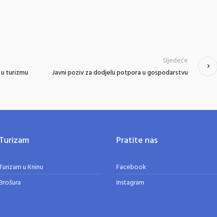
Sljedeće
 u turizmu
Javni poziv za dodjelu potpora u gospodarstvu
Turizam
Pratite nas
Turizam u Kninu
Facebook
Brošura
Instagram