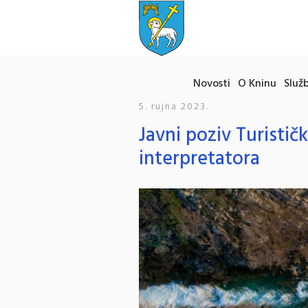
Novosti
O Kninu
Služb
5. rujna 2023.
Javni poziv Turistič
interpretatora