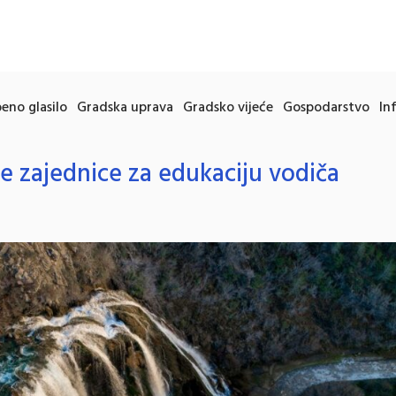
eno glasilo
Gradska uprava
Gradsko vijeće
Gospodarstvo
In
ke zajednice za edukaciju vodiča