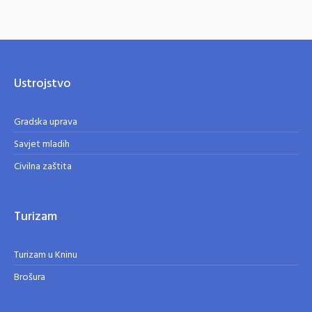
Ustrojstvo
Gradska uprava
Savjet mladih
Civilna zaštita
Turizam
Turizam u Kninu
Brošura