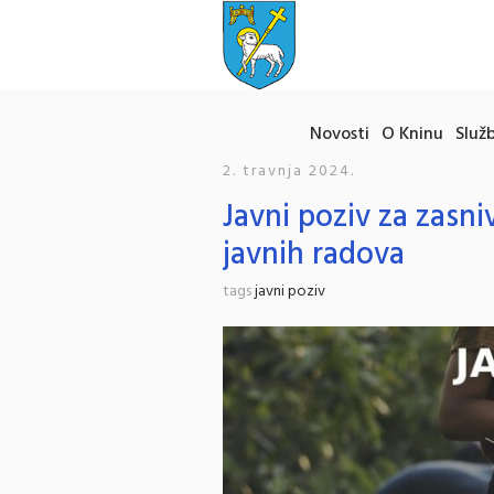
Novosti
O Kninu
Služb
2. travnja 2024.
Javni poziv za zasn
javnih radova
tags
javni poziv