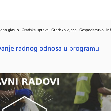
eno glasilo
Gradska uprava
Gradsko vijeće
Gospodarstvo
In
ivanje radnog odnosa u programu