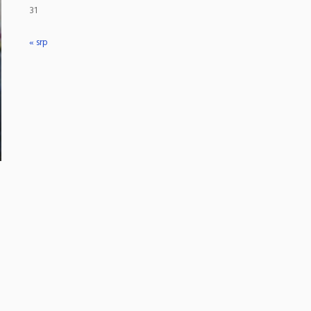
31
« srp