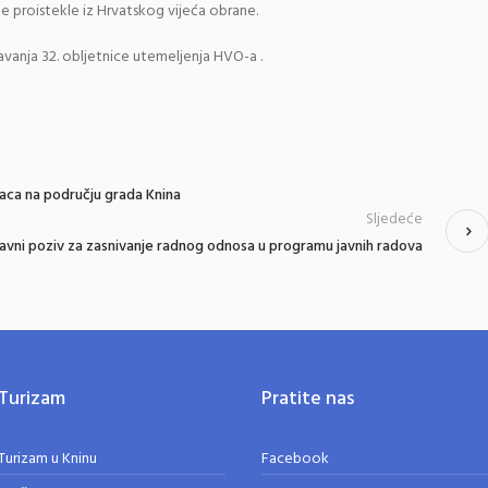
ge proistekle iz Hrvatskog vijeća obrane.
avanja 32. obljetnice utemeljenja HVO-a .
raca na području grada Knina
Sljedeće
avni poziv za zasnivanje radnog odnosa u programu javnih radova
Turizam
Pratite nas
Turizam u Kninu
Facebook