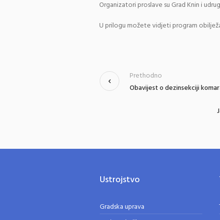
Organizatori proslave su Grad Knin i udru
U prilogu možete vidjeti program obiljež
Prethodno
Obavijest o dezinsekciji koma
J
Ustrojstvo
Gradska uprava