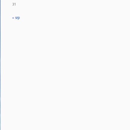
31
« srp