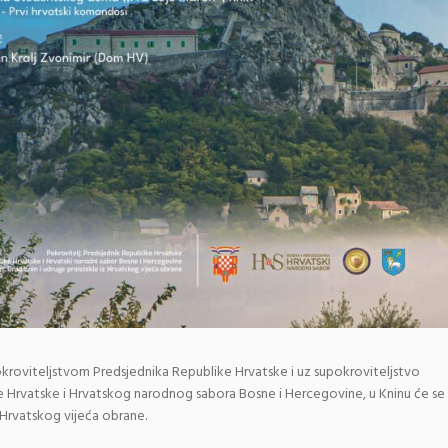
okroviteljstvom Predsjednika Republike Hrvatske i uz supokroviteljstvo
ike Hrvatske i Hrvatskog narodnog sabora Bosne i Hercegovine, u Kninu će se
 Hrvatskog vijeća obrane.