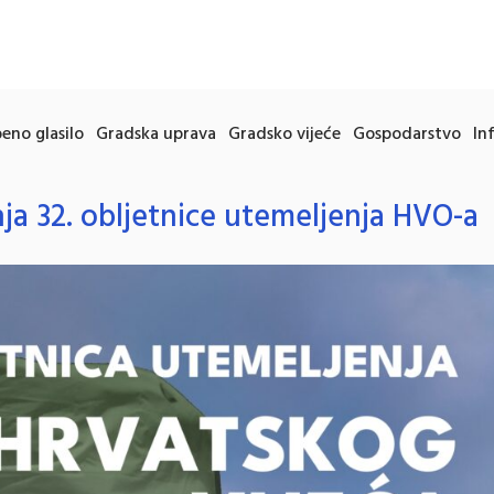
eno glasilo
Gradska uprava
Gradsko vijeće
Gospodarstvo
In
ja 32. obljetnice utemeljenja HVO-a