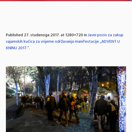
Published
27. studenoga 2017.
at 1280×720 in
Javni poziv za zakup
sajamskih kućica za vrijeme održavanja manifestacije „ADVENT U
KNINU 2017.“
.