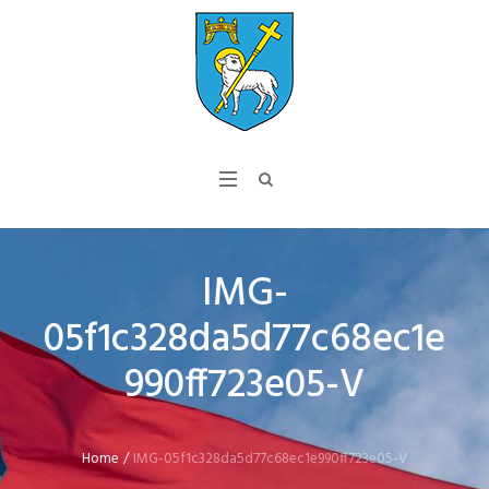
IMG-
05f1c328da5d77c68ec1e
990ff723e05-V
Home
/
IMG-05f1c328da5d77c68ec1e990ff723e05-V