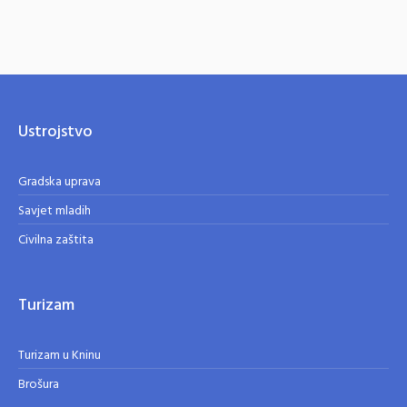
Ustrojstvo
Gradska uprava
Savjet mladih
Civilna zaštita
Turizam
Turizam u Kninu
Brošura