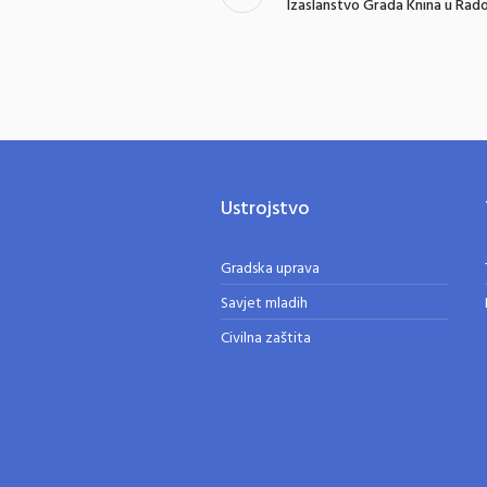
Izaslanstvo Grada Knina u Rado
Ustrojstvo
Gradska uprava
Savjet mladih
Civilna zaštita