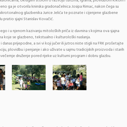
adionicama, okruglim stolom o razvoju turizma, igrama, plovidbom Krkom i
beno ga je otvorila kninska gradonačelnica Josipa Rimac, nakon čega su
 mikrotonalnog glazbenika Jurice Jelića te poznate i cijenjene glazbene
u pratio sjajni Stanislav Kovačić.
nego i u njenom kazivanju mitoloških priča iz davnina s kojima ova sjajna
na koje se glazbeno, tekstualno i kulturološki naslanja.
anas prijepodne, a svi vi koji jučer ili jutros niste stigli na FRK prošetajte
ju, plovidbu i penjanje i ako uživate u sajmu tradicijskih proizvoda i starih
 večernje druženje pored rijeke uz kulturni program i dobru glazbu.