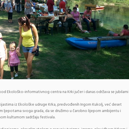
kod Ekološko-informativnog centra na Krki jučer i danas održava se jubilarni
uzijastima iz Ekološke udruge Krka, predvođenih Ingom Kukolj, već deset
nim ljepotama svoga grada, da se družimo u čarobno lijepom ambijentu i
om kulturnom sadržaju festivala.