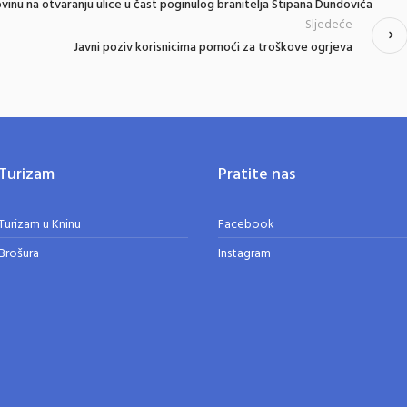
vinu na otvaranju ulice u čast poginulog branitelja Stipana Dundovića
Sljedeće
Javni poziv korisnicima pomoći za troškove ogrjeva
Turizam
Pratite nas
Turizam u Kninu
Facebook
Brošura
Instagram