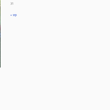
31
« srp