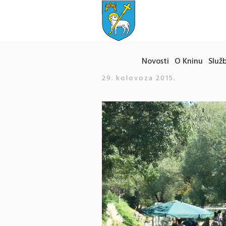
Novosti
O Kninu
Služb
29. kolovoza 2015.