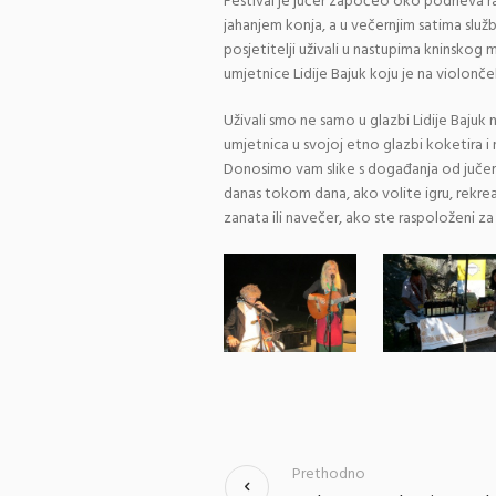
Festival je jučer započeo oko podneva r
jahanjem konja, a u večernjim satima služ
posjetitelji uživali u nastupima kninskog
umjetnice Lidije Bajuk koju je na violončel
Uživali smo ne samo u glazbi Lidije Bajuk 
umjetnica u svojoj etno glazbi koketira i 
Donosimo vam slike s događanja od jučer i d
danas tokom dana, ako volite igru, rekreaci
zanata ili navečer, ako ste raspoloženi za
Prethodno