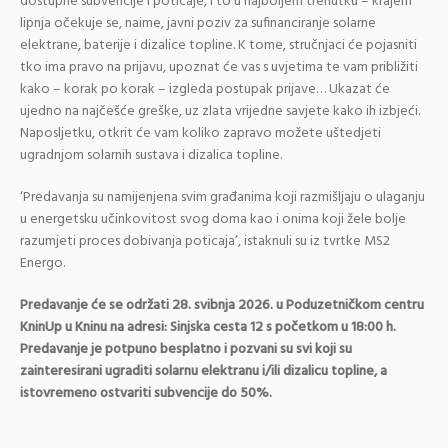
dostupne subvencije i poticaje, i to u najboljem trenutku – krajem
lipnja očekuje se, naime, javni poziv za sufinanciranje solarne
elektrane, baterije i dizalice topline. K tome, stručnjaci će pojasniti
tko ima pravo na prijavu, upoznat će vas s uvjetima te vam približiti
kako – korak po korak – izgleda postupak prijave… Ukazat će
ujedno na najčešće greške, uz zlata vrijedne savjete kako ih izbjeći.
Naposljetku, otkrit će vam koliko zapravo možete uštedjeti
ugradnjom solarnih sustava i dizalica topline.
‘Predavanja su namijenjena svim građanima koji razmišljaju o ulaganju
u energetsku učinkovitost svog doma kao i onima koji žele bolje
razumjeti proces dobivanja poticaja’, istaknuli su iz tvrtke MS2
Energo.
Predavanje će se održati 28. svibnja 2026. u Poduzetničkom centru
KninUp u Kninu na adresi: Sinjska cesta 12 s početkom u 18:00 h.
Predavanje je potpuno besplatno i pozvani su svi koji su
zainteresirani ugraditi solarnu elektranu i/ili dizalicu topline, a
istovremeno ostvariti subvencije do 50%.