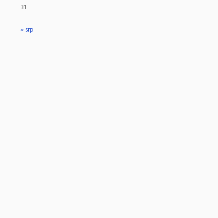
31
« srp