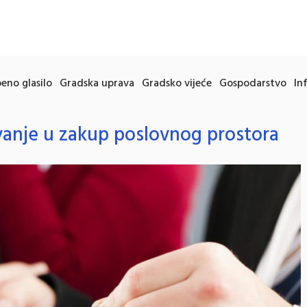
eno glasilo
Gradska uprava
Gradsko vijeće
Gospodarstvo
In
avanje u zakup poslovnog prostora