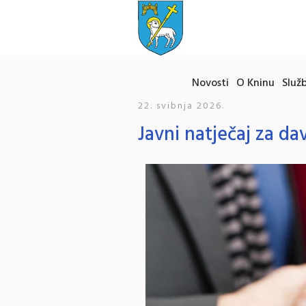
Novosti
O Kninu
Služb
22. svibnja 2026.
Javni natječaj za d