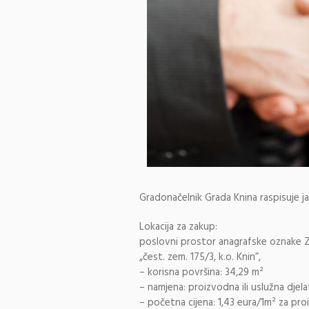
Gradonačelnik Grada Knina raspisuje j
Lokacija za zakup:
poslovni prostor anagrafske oznake Zvo
„čest. zem. 175/3, k.o. Knin“,
– korisna površina: 34,29 m²
– namjena: proizvodna ili uslužna djel
– početna cijena: 1,43 eura/1m² za pr