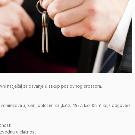
avni natječaj za davanje u zakup poslovnog prostora.
nimirova 3, Knin, položen na „k.č.z. 4937, k.o. Knin“ koja odgovara
atnost
oizvodnu djelatnost