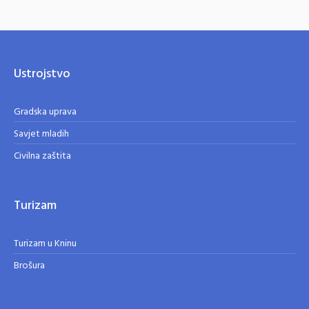
Ustrojstvo
Gradska uprava
Savjet mladih
Civilna zaštita
Turizam
Turizam u Kninu
Brošura