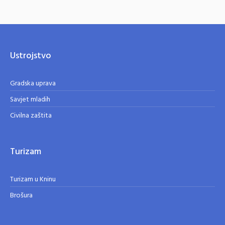
Ustrojstvo
Gradska uprava
Savjet mladih
Civilna zaštita
Turizam
Turizam u Kninu
Brošura