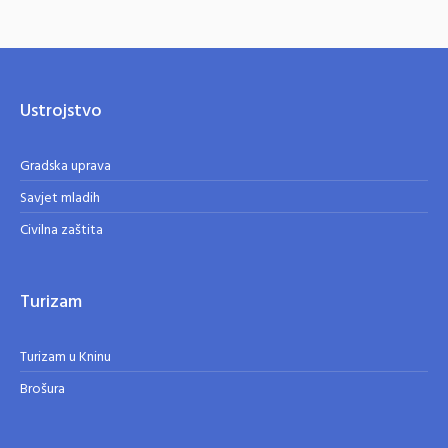
Ustrojstvo
Gradska uprava
Savjet mladih
Civilna zaštita
Turizam
Turizam u Kninu
Brošura