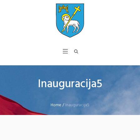
Inauguracija5
Home
/
Inauguracija5