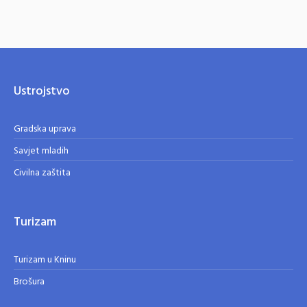
Ustrojstvo
Gradska uprava
Savjet mladih
Civilna zaštita
Turizam
Turizam u Kninu
Brošura