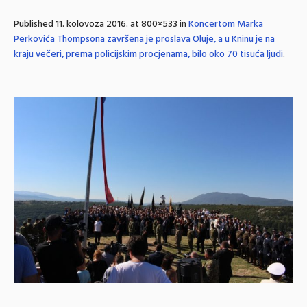
Published
11. kolovoza 2016.
at 800×533 in
Koncertom Marka
Perkovića Thompsona završena je proslava Oluje, a u Kninu je na
kraju večeri, prema policijskim procjenama, bilo oko 70 tisuća ljudi
.