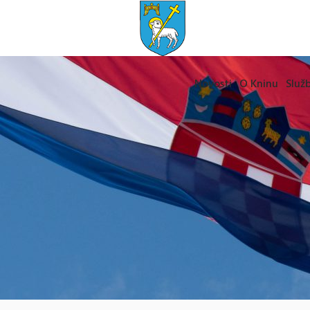
Novosti
O Kninu
Služb