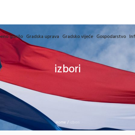
eno glasilo
Gradska uprava
Gradsko vijeće
Gospodarstvo
In
izbori
Home
/
izbori