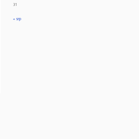
31
« srp