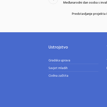
Međunarodni dan osoba s inva
Predstavljanje projekta 
Ustrojstvo
Gradska uprava
Savjet mladih
Civilna zaštita