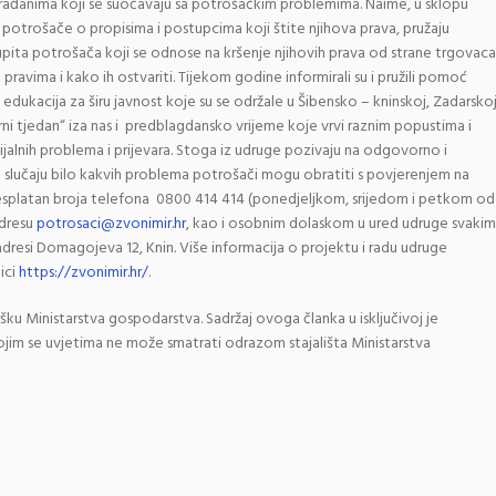
 građanima koji se suočavaju sa potrošačkim problemima. Naime, u sklopu
potrošače o propisima i postupcima koji štite njihova prava, pružaju
upita potrošača koji se odnose na kršenje njihovih prava od strane trgovaca
ravima i kako ih ostvariti. Tijekom godine informirali su i pružili pomoć
6 edukacija za širu javnost koje su se održale u Šibensko – kninskoj, Zadarsko
„crni tjedan“ iza nas i predblagdansko vrijeme koje vrvi raznim popustima i
cijalnih problema i prijevara. Stoga iz udruge pozivaju na odgovorno i
u slučaju bilo kakvih problema potrošači mogu obratiti s povjerenjem na
besplatan broja telefona 0800 414 414 (ponedjeljkom, srijedom i petkom od
adresu
potrosaci@zvonimir.hr
, kao i osobnim dolaskom u ured udruge svakim
dresi Domagojeva 12, Knin. Više informacija o projektu i radu udruge
ici
https://zvonimir.hr/
.
ršku Ministarstva gospodarstva. Sadržaj ovoga članka u isključivoj je
jim se uvjetima ne može smatrati odrazom stajališta Ministarstva