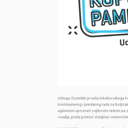
Udruga ZvoniMir je naša lokalna udruga ko
kontinuiranog i predanog rada za boljitak
uglavnom upoznati s njihovim radom pa z
i nasilja, pruža pomoć starijima i nemoćnim