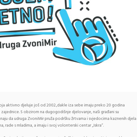
ja aktivno djeluje još od 2002.,dakle iza sebe imaju preko 20 godina
 zajednice. S obzirom na dugogodišnje djelovanje, naši građani su
naju da udruga ZvoniMir pruža podršku žrtvama i svjedocima kaznenih djela
a, rade s mladima, a imaju i svoj volonterski centar „Iskra“.