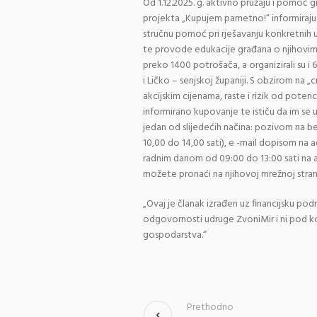
Od 1.12.2025. g. aktivno pružaju i pomoć
projekta „Kupujem pametno!“ informiraju 
stručnu pomoć pri rješavanju konkretnih 
te provode edukacije građana o njihovim p
preko 1400 potrošača, a organizirali su i 
i Ličko – senjskoj županiji. S obzirom na 
akcijskim cijenama, raste i rizik od poten
informirano kupovanje te ističu da im se 
jedan od slijedećih načina: pozivom na 
10,00 do 14,00 sati), e -mail dopisom na 
radnim danom od 09:00 do 13:00 sati na a
možete pronaći na njihovoj mrežnoj stran
„Ovaj je članak izrađen uz financijsku pod
odgovornosti udruge ZvoniMir i ni pod ko
gospodarstva.“
Prethodno