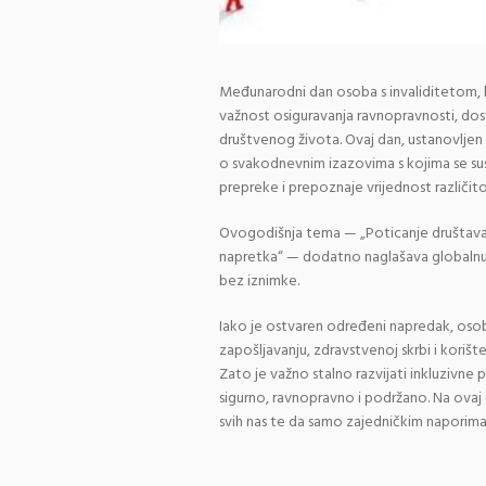
Međunarodni dan osoba s invaliditetom, ko
važnost osiguravanja ravnopravnosti, dos
društvenog života. Ovaj dan, ustanovljen 
o svakodnevnim izazovima s kojima se sus
prepreke i prepoznaje vrijednost različito
Ovogodišnja tema — „Poticanje društava 
napretka“ — dodatno naglašava globalnu o
bez iznimke.
Iako je ostvaren određeni napredak, osob
zapošljavanju, zdravstvenoj skrbi i korište
Zato je važno stalno razvijati inkluzivne 
sigurno, ravnopravno i podržano. Na ova
svih nas te da samo zajedničkim naporima m