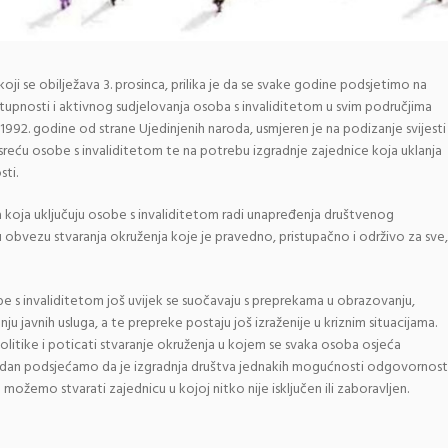
ji se obilježava 3. prosinca, prilika je da se svake godine podsjetimo na
tupnosti i aktivnog sudjelovanja osoba s invaliditetom u svim područjima
1992. godine od strane Ujedinjenih naroda, usmjeren je na podizanje svijesti
reću osobe s invaliditetom te na potrebu izgradnje zajednice koja uklanja
sti.
koja uključuju osobe s invaliditetom radi unapređenja društvenog
bvezu stvaranja okruženja koje je pravedno, pristupačno i održivo za sve,
e s invaliditetom još uvijek se suočavaju s preprekama u obrazovanju,
nju javnih usluga, a te prepreke postaju još izraženije u kriznim situacijama.
politike i poticati stvaranje okruženja u kojem se svaka osoba osjeća
j dan podsjećamo da je izgradnja društva jednakih mogućnosti odgovornost
ožemo stvarati zajednicu u kojoj nitko nije isključen ili zaboravljen.