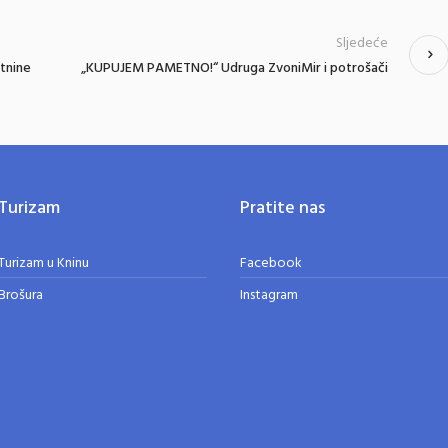
Sljedeće
etnine
„KUPUJEM PAMETNO!“ Udruga ZvoniMir i potrošači
Turizam
Pratite nas
Turizam u Kninu
Facebook
Brošura
Instagram