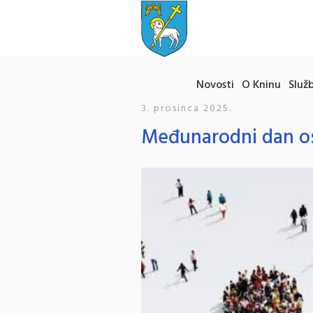
Novosti
O Kninu
Služb
3. prosinca 2025.
Međunarodni dan os