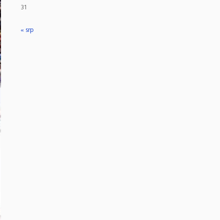
31
« srp