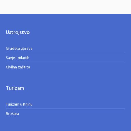
Ustrojstvo
Gradska uprava
Savjet mladih
Civilna zaštita
Turizam
Turizam u Kninu
Brošura