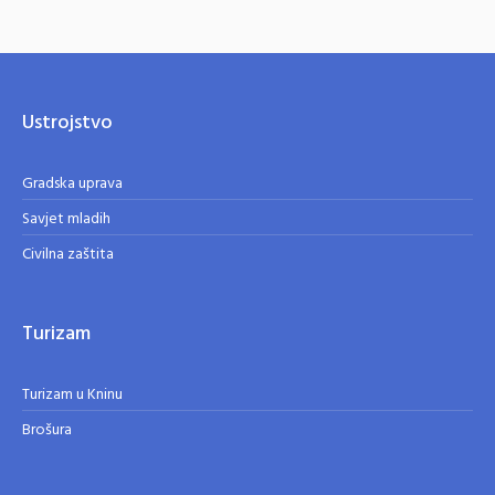
Ustrojstvo
Gradska uprava
Savjet mladih
Civilna zaštita
Turizam
Turizam u Kninu
Brošura