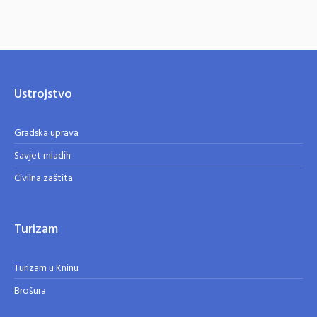
Ustrojstvo
Gradska uprava
Savjet mladih
Civilna zaštita
Turizam
Turizam u Kninu
Brošura