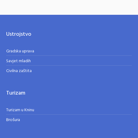
Ustrojstvo
Gradska uprava
Savjet mladih
Civilna zaštita
Turizam
Turizam u Kninu
Brošura