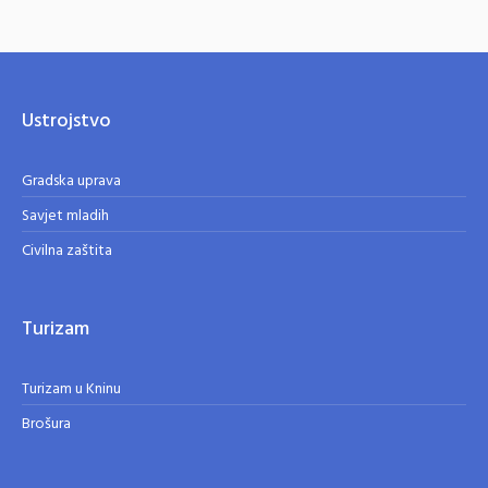
Ustrojstvo
Gradska uprava
Savjet mladih
Civilna zaštita
Turizam
Turizam u Kninu
Brošura