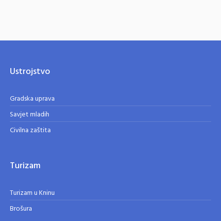
Ustrojstvo
Gradska uprava
Savjet mladih
Civilna zaštita
Turizam
Turizam u Kninu
Brošura