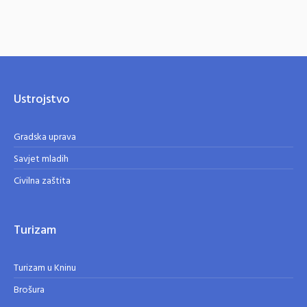
Ustrojstvo
Gradska uprava
Savjet mladih
Civilna zaštita
Turizam
Turizam u Kninu
Brošura