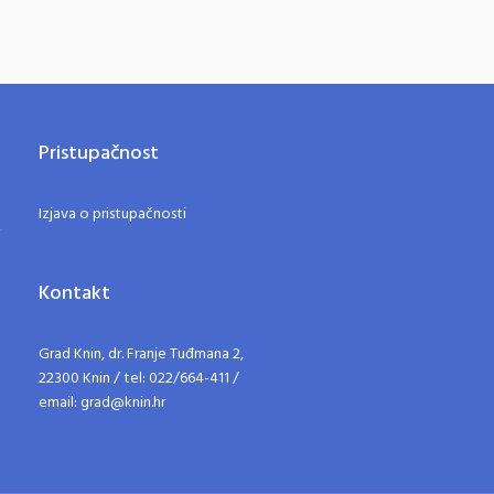
Pristupačnost
Izjava o pristupačnosti
Kontakt
Grad Knin, dr. Franje Tuđmana 2,
22300 Knin / tel: 022/664-411 /
email: grad@knin.hr