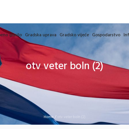
eno glasilo
Gradska uprava
Gradsko vijeće
Gospodarstvo
In
otv veter boln (2)
Home
/
otv veter boln (2)