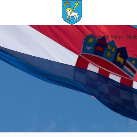
Novosti
O Kninu
Služb