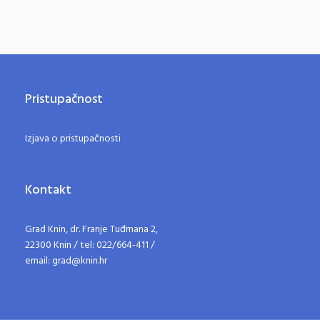
Pristupačnost
Izjava o pristupačnosti
Kontakt
Grad Knin, dr. Franje Tuđmana 2,
22300 Knin / tel: 022/664-411 /
email: grad@knin.hr