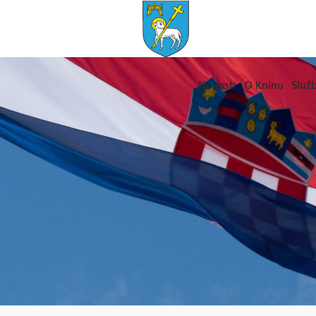
Novosti
O Kninu
Služb