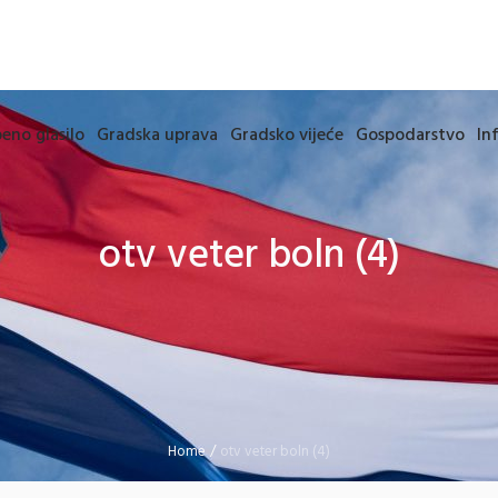
eno glasilo
Gradska uprava
Gradsko vijeće
Gospodarstvo
In
otv veter boln (4)
Home
/
otv veter boln (4)