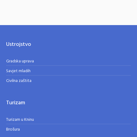
Ustrojstvo
Gradska uprava
Savjet mladih
Civilna zaštita
Turizam
Turizam u Kninu
Brošura