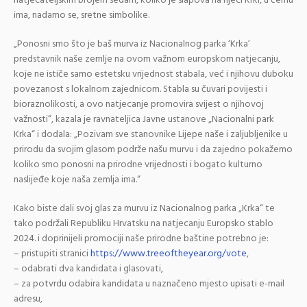
natjecateljskim brojem sedam, koliko je slapova na rijeci Krki, u čemu
ima, nadamo se, sretne simbolike.
„Ponosni smo što je baš murva iz Nacionalnog parka ‘Krka’
predstavnik naše zemlje na ovom važnom europskom natjecanju,
koje ne ističe samo estetsku vrijednost stabala, već i njihovu duboku
povezanost s lokalnom zajednicom. Stabla su čuvari povijesti i
bioraznolikosti, a ovo natjecanje promovira svijest o njihovoj
važnosti“, kazala je ravnateljica Javne ustanove „Nacionalni park
Krka“ i dodala: „Pozivam sve stanovnike Lijepe naše i zaljubljenike u
prirodu da svojim glasom podrže našu murvu i da zajedno pokažemo
koliko smo ponosni na prirodne vrijednosti i bogato kulturno
naslijeđe koje naša zemlja ima.“
Kako biste dali svoj glas za murvu iz Nacionalnog parka „Krka“ te
tako podržali Republiku Hrvatsku na natjecanju Europsko stablo
2024. i doprinijeli promociji naše prirodne baštine potrebno je:
– pristupiti stranici
https://www.treeoftheyear.org/vote
,
– odabrati dva kandidata i glasovati,
– za potvrdu odabira kandidata u naznačeno mjesto upisati e-mail
adresu,