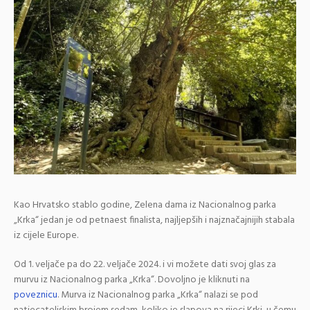
Kao Hrvatsko stablo godine, Zelena dama iz Nacionalnog parka
„Krka“ jedan je od petnaest finalista, najljepših i najznačajnijih stabala
iz cijele Europe.
Od 1. veljače pa do 22. veljače 2024. i vi možete dati svoj glas za
murvu iz Nacionalnog parka „Krka“. Dovoljno je kliknuti na
poveznicu
. Murva iz Nacionalnog parka „Krka“ nalazi se pod