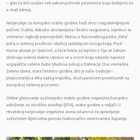
– glas će biti uvažen tek nakon potvrde poveznice koju dobijete na
e-mail adresu.
Natjecanje za europsko stablo godine traži drvo s najzanimljivijom
pričom. Stabla, duboko ukorijenjena i široko razgranata, svjedoci su
vremena i najbolji pripovjedači. Murva iz Nacionalnog parka „Krka“
priča o svilenoj prošlosti i slatkoj sadašnjosti ovoga kraja. Plod
murve ukusan je i ljekovit, a lišće hrana za leptira iz čije se čahure
dobivaju svilena vlakna. Upravo se u ovom kraju nalazilo najveće
uzgajalište svilene bube (dudova svilca) u Dalmaciji. Ova vremešna
Zelena dama, stara četiristo godina, dio je naše tradicije i
prepoznatljiva slika našeg krajolika, dostojanstveni predstavnik na
europskoj zelenoj pozornici.
Online glasovanje za Europsko stablo godine organizira Europsko
udruženje za okolišnu suradnju (EPA), svake godine u veljači. U
Hrvatskoj natjecanje organizira Javna ustanova za upravljanje
zaštićenim dijelovima prirode Dubrovačko-neretvanske županije.