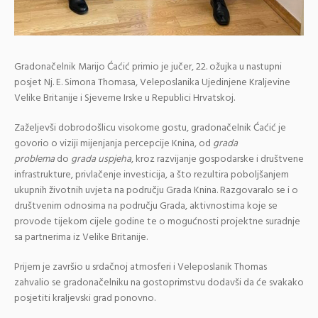
Gradonačelnik Marijo Ćaćić primio je jučer, 22. ožujka u nastupni
posjet Nj. E. Simona Thomasa, Veleposlanika Ujedinjene Kraljevine
Velike Britanije i Sjeverne Irske u Republici Hrvatskoj.
Zaželjevši dobrodošlicu visokome gostu, gradonačelnik Ćaćić je
govorio o viziji mijenjanja percepcije Knina, od
grada
problema
do
grada uspjeha
, kroz razvijanje gospodarske i društvene
infrastrukture, privlačenje investicija, a što rezultira poboljšanjem
ukupnih životnih uvjeta na području Grada Knina. Razgovaralo se i o
društvenim odnosima na području Grada, aktivnostima koje se
provode tijekom cijele godine te o mogućnosti projektne suradnje
sa partnerima iz Velike Britanije.
Prijem je završio u srdačnoj atmosferi i Veleposlanik Thomas
zahvalio se gradonačelniku na gostoprimstvu dodavši da će svakako
posjetiti kraljevski grad ponovno.