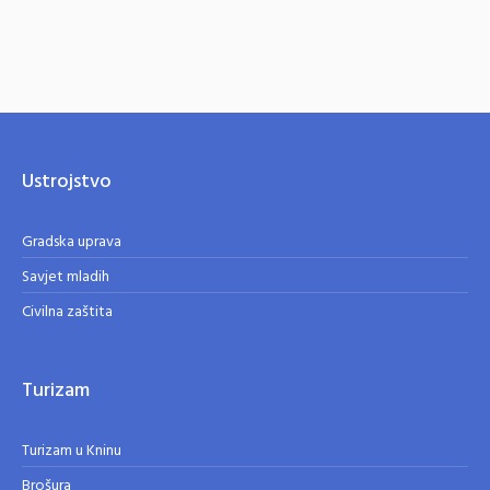
Ustrojstvo
Gradska uprava
Savjet mladih
Civilna zaštita
Turizam
Turizam u Kninu
Brošura