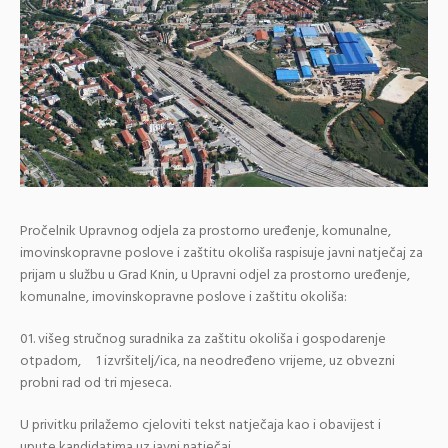
Pročelnik Upravnog odjela za prostorno uređenje, komunalne,
imovinskopravne poslove i zaštitu okoliša raspisuje javni natječaj za
prijam u službu u Grad Knin, u Upravni odjel za prostorno uređenje,
komunalne, imovinskopravne poslove i zaštitu okoliša:
višeg stručnog suradnika za zaštitu okoliša i gospodarenje
otpadom, 1 izvršitelj/ica, na neodređeno vrijeme, uz obvezni
probni rad od tri mjeseca.
U privitku prilažemo cjeloviti tekst natječaja kao i obavijest i
upute kandidatima uz javni natječaj.