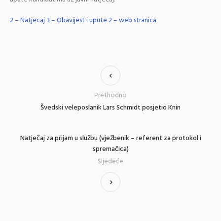
2 – Natjecaj
3 – Obavijest i upute 2 – web stranica
Prethodno
Švedski veleposlanik Lars Schmidt posjetio Knin
Natječaj za prijam u službu (vježbenik – referent za protokol i
spremačica)
Sljedeće