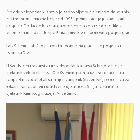
Švedski veleposlanik izrazio je zadovoljstvo činjenicom da se Knin
znatno promijenio na bolje od 1995. godine kad ga je zadnji put
posjetio. Dodao je kako su ga promjene koje su se dogodile za
vrijeme tri mandata Josipe Rimac privukle da ponovno posjeti grad.
Lars Schmidt obišao je u pratnji domaćina grad te je posjetio i
tvornicu DIV.
U švedskom izaslanstvu uz veleposlanika Larsa Schmidta bio je i
djelatnik veleposlanstva Ole Svenningsson, a uz gradonačelnicu
Josipu Rimac dočekali su ih njen zamjenik Slaven Ivić, pročelnica za
lokalnu samoupravu i društvene djelatnosti Sanja Lozančić te
djelatnik Kninskog muzeja, Ante Šimić.