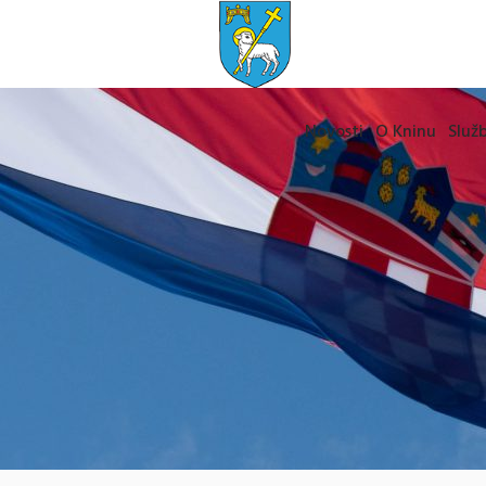
Novosti
O Kninu
Služb