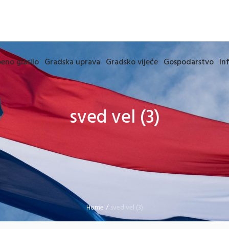
eno glasilo
Gradska uprava
Gradsko vijeće
Gospodarstvo
In
sved vel (3)
Home
/
sved vel (3)