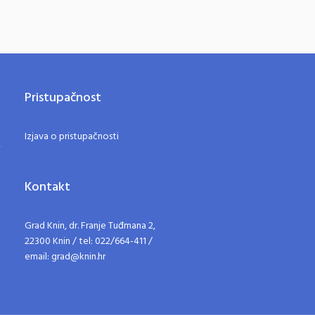
Pristupačnost
Izjava o pristupačnosti
Kontakt
Grad Knin, dr. Franje Tuđmana 2,
22300 Knin / tel: 022/664-411 /
email: grad@knin.hr