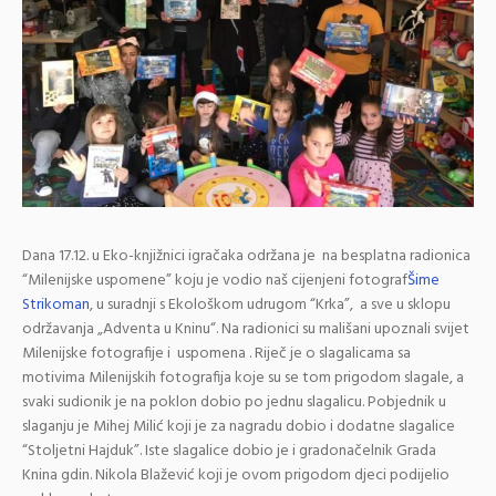
Dana 17.12. u Eko-knjižnici igračaka održana je na besplatna radionica
“Milenijske uspomene” koju je vodio naš cijenjeni fotograf
Šime
Strikoman
, u suradnji s Ekološkom udrugom “Krka”, a sve u sklopu
održavanja „Adventa u Kninu“. Na radionici su mališani upoznali svijet
Milenijske fotografije i uspomena . Riječ je o slagalicama sa
motivima Milenijskih fotografija koje su se tom prigodom slagale, a
svaki sudionik je na poklon dobio po jednu slagalicu. Pobjednik u
slaganju je Mihej Milić koji je za nagradu dobio i dodatne slagalice
“Stoljetni Hajduk”. Iste slagalice dobio je i gradonačelnik Grada
Knina gdin. Nikola Blažević koji je ovom prigodom djeci podijelio