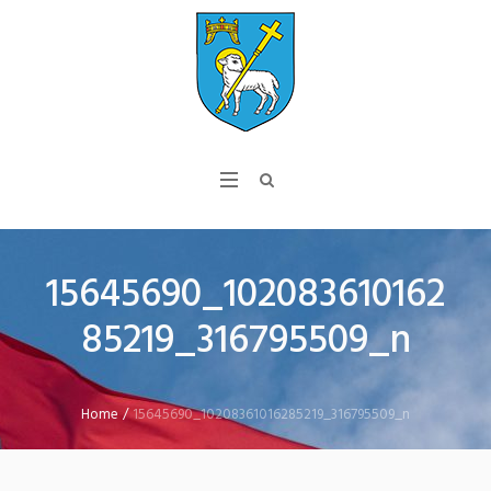
15645690_102083610162
85219_316795509_n
Home
/
15645690_10208361016285219_316795509_n