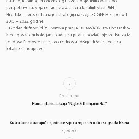
baštine, lokalnog ekonomskog razvoja pojedinih općina do
perspektive razvoja i suradnje asocijacija lokalnih vlasti BiH i
Hrvatske, a prezentirana je i strategija razvoja SOGFBiH za period
2015. – 2022. godine.
Također, dužnosnici iz Hrvatske prenijeli su svoja iskustva bosansko-
hercegovačkim kolegama kada je u pitanju povlačenje sredstava iz
fondova Europske unije, kao i odnos središnje države i jedinica
lokalne samouprave.
Prethodno
Humanitarna akcija “Najbrži Kninjanin/ka”
Sutra konstituirajuće sjednice vijeća mjesnih odbora grada Knina
Sljedeće