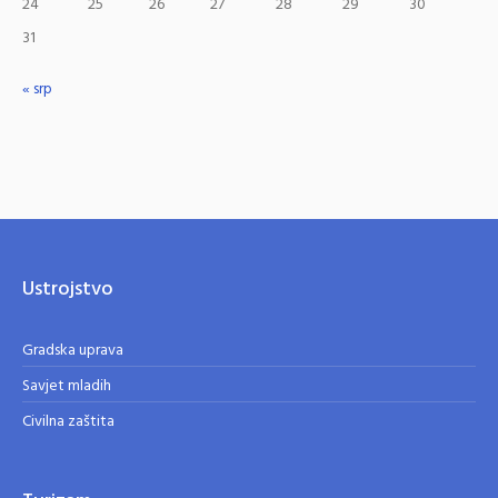
24
25
26
27
28
29
30
31
« srp
Ustrojstvo
Gradska uprava
Savjet mladih
Civilna zaštita