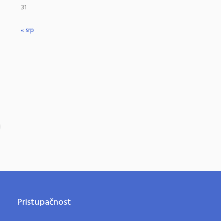
31
« srp
Pristupačnost