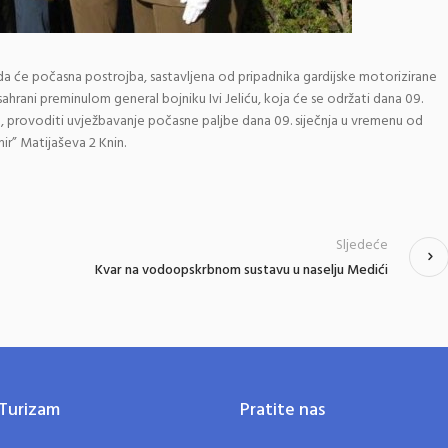
da će počasna postrojba, sastavljena od pripadnika gardijske motorizirane
hrani preminulom general bojniku Ivi Jeliću, koja će se održati dana 09.
itu, provoditi uvježbavanje počasne paljbe dana 09. siječnja u vremenu od
mir” Matijaševa 2 Knin.
Sljedeće
Kvar na vodoopskrbnom sustavu u naselju Medići
Turizam
Pratite nas