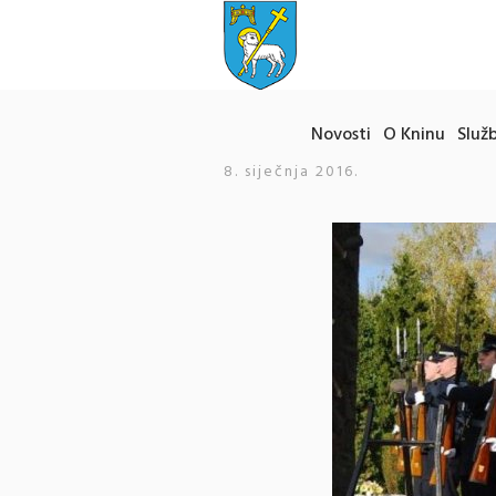
Novosti
O Kninu
Služb
8. siječnja 2016.