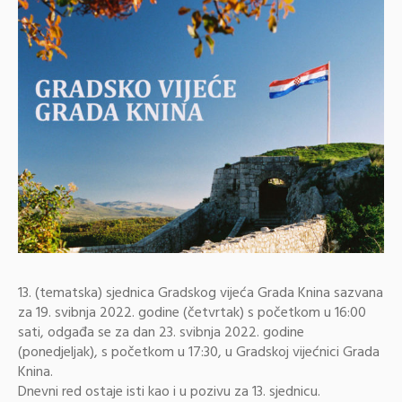
13. (tematska) sjednica Gradskog vijeća Grada Knina sazvana
za 19. svibnja 2022. godine (četvrtak) s početkom u 16:00
sati, odgađa se za dan 23. svibnja 2022. godine
(ponedjeljak), s početkom u 17:30, u Gradskoj vijećnici Grada
Knina.
Dnevni red ostaje isti kao i u pozivu za 13. sjednicu.