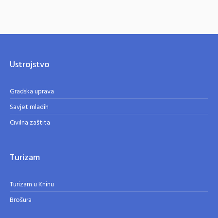
Ustrojstvo
Gradska uprava
Savjet mladih
Civilna zaštita
Turizam
Turizam u Kninu
Brošura