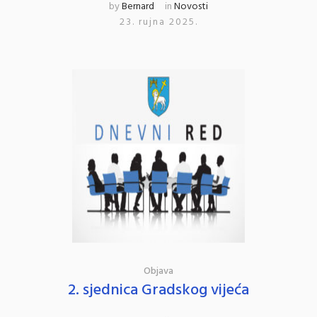
by
Bernard
in
Novosti
23. rujna 2025.
Objava
2. sjednica Gradskog vijeća