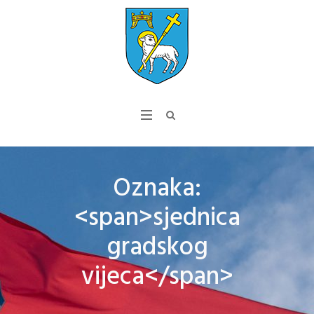
Oznaka:
<span>sjednica
gradskog
vijeca</span>