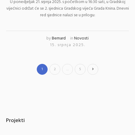
U ponedjeljak 21. srpnja 2025. s početkom u 16:30 sati, u Gradskoj
vijećnici održat će se 2. sjednica Gradskog vijeća Grada Knina. Dnevni
red sjednice nalazi se u prilogu:
by
Bernard
in
Novosti
15. srpnja 2025.
1
2
…
5
Projekti