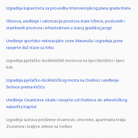
Izgradnja kapaciteta za provedbu Intervencijskog plana grada Knina
Obnova, uređenje i valorizacija prostora stare tržnice, poslovnih i
stambenih prostora i infrastrukture u staroj gradskoj jezgri
Uređenje sportsko-rekreacijske zone Marunuša i izgradnja javne
rasvjete duž staze uz Krku
Izgradnja pješačko-biciklističkih mostova na rijeci Butižnici i rijeci
Krki
Izgradnja pješačko-biciklističkog mosta na Orašnici i uređenje
šetnice prema Krčiću
Uređenje Cesarićeve obale i rasvjete od Orašnice do arheološkog
nalazišta Kapitul
Izgradnja sustava proširene stvarnosti, vinoteke, apartmana kralja
Zvonimira i kraljice Jelene na tvrđavi