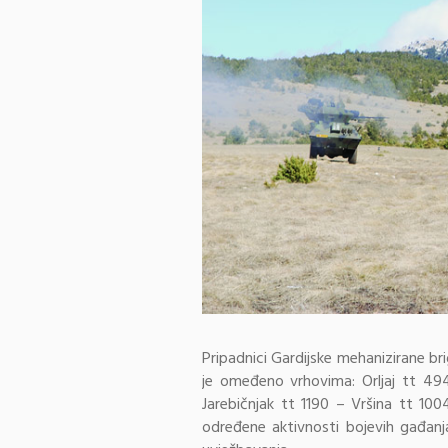
Pripadnici Gardijske mehanizirane br
je omeđeno vrhovima: Orljaj tt 49
Jarebičnjak tt 1190 – Vršina tt 10
određene aktivnosti bojevih gađan