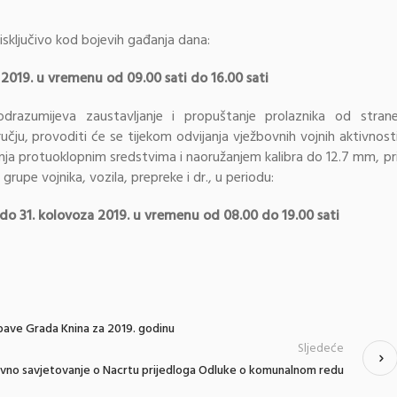
 isključivo kod bojevih gađanja dana:
2019. u vremenu od 09.00 sati do 16.00 sati
odrazumijeva zaustavljanje i propuštanje prolaznika od stran
čju, provoditi će se tijekom odvijanja vježbovnih vojnih aktivnost
đanja protuoklopnim sredstvima i naoružanjem kalibra do 12.7 mm, pr
upe vojnika, vozila, prepreke i dr., u periodu:
do 31. kolovoza 2019. u vremenu od 08.00 do 19.00 sati
abave Grada Knina za 2019. godinu
Sljedeće
avno savjetovanje o Nacrtu prijedloga Odluke o komunalnom redu