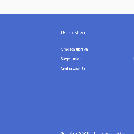
Ustrojstvo
Gradska uprava
Savjet mladih
Civilna zaštita
Grad Knin © 2018 / Sva prava pridržana