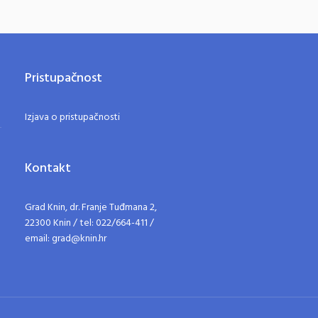
Pristupačnost
Izjava o pristupačnosti
Kontakt
Grad Knin, dr. Franje Tuđmana 2,
22300 Knin / tel: 022/664-411 /
email: grad@knin.hr