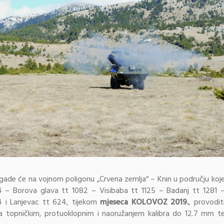
igade će na vojnom poligonu „Crvena zemlja“ – Knin u području koj
4 – Borova glava tt 1082 – Visibaba tt 1125 – Badanj tt 1281 
04 i Lanjevac tt 624, tijekom
mjeseca KOLOVOZ 2019.
, provodit
ja topničkim, protuoklopnim i naoružanjem kalibra do 12.7 mm t