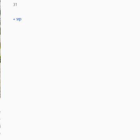
31
« srp
e
–
i
e