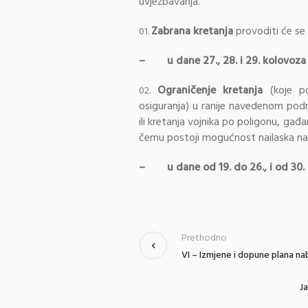
uvježbavanja.
Zabrana kretanja
provoditi će se
– u dane 27., 28. i 29. kolovoza 
Ograničenje kretanja
(koje p
osiguranja) u ranije navedenom podru
ili kretanja vojnika po poligonu, ga
čemu postoji mogućnost nailaska na gr
– u dane od 19. do 26., i od 30. 
Prethodno
VI – Izmjene i dopune plana n
J