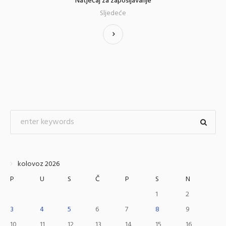
Natječaj za zapošljavanje
Sljedeće
kolovoz 2026
P
U
S
Č
P
S
N
1
2
3
4
5
6
7
8
9
10
11
12
13
14
15
16