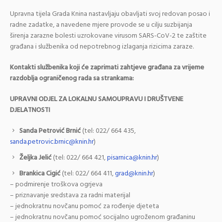
Upravna tijela Grada Knina nastavljaju obavljati svoj redovan posao i
radne zadatke, a navedene mjere provode se u cilju suzbijanja
širenja zarazne bolesti uzrokovane virusom SARS-CoV-2 te zaštite
građana i službenika od nepotrebnog izlaganja rizicima zaraze.
Kontakti službenika koji će zaprimati zahtjeve građana za vrijeme
razdoblja ograničenog rada sa strankama:
UPRAVNI ODJEL ZA LOKALNU SAMOUPRAVU I DRUŠTVENE
DJELATNOSTI
Sanda Petrović Brnić
(tel: 022/ 664 435,
sanda.petrovic.brnic@knin.hr
)
Željka Jelić
(tel: 022/ 664 421,
pisarnica@knin.hr
)
Brankica Cigić
(tel: 022/ 664 411,
grad@knin.hr
)
– podmirenje troškova ogrjeva
– priznavanje sredstava za radni materijal
– jednokratnu novčanu pomoć za rođenje djeteta
– jednokratnu novčanu pomoć socijalno ugroženom građaninu