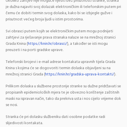
Ukoliko zahtjev nije moguće riješiti bez prisutnosti stranke, stranka
je dužna najaviti svoj dolazak elektroničkim ili telefonskim putem pri
čemu će dobiti termin svog dolaska, kako bi se izbjegle gužve i
prisutnost većeg broja ljudi u istim prostorima.
Svi obrasci putem kojih se elektroničkim putem mogu podnijeti
zahtjevi za rješavanje prava stranaka nalaze se na mrežnoj stranici
Grada Knina (
https://knin.hr/obrasci/
), a također se isti mogu
preuzeti i na porti gradske uprave.
Telefonski brojevi i e-mail adrese kontakata upravnih tijela Grada
Knina s kojima će se dogovoriti termin dolaska objavljeni su na
mrežnoj stranici Grada (
https://knin.hr/gradska-uprava-kontakti/
).
Prilikom dolaska u službene prostorije stranke su dužne pridržavati se
propisanih epidemioloških mjera te je obvezno korištenje zaštitnih
maski na ispravan način, tako da prekriva usta i nos cijelo vrijeme dok
se nosi.
Stranka će pri dolasku službeniku dati osobne podatke radi
slijedivosti kontakata.