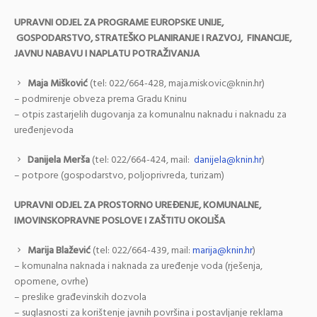
UPRAVNI ODJEL ZA PROGRAME EUROPSKE UNIJE,
GOSPODARSTVO, STRATEŠKO PLANIRANJE I RAZVOJ, FINANCIJE,
JAVNU NABAVU I NAPLATU POTRAŽIVANJA
Maja Mišković
(tel: 022/664-428, maja.miskovic@knin.hr)
– podmirenje obveza prema Gradu Kninu
– otpis zastarjelih dugovanja za komunalnu naknadu i naknadu za
uređenjevoda
Danijela Merša
(tel: 022/664-424, mail:
danijela@knin.hr
)
– potpore (gospodarstvo, poljoprivreda, turizam)
UPRAVNI ODJEL ZA PROSTORNO UREĐENJE, KOMUNALNE,
IMOVINSKOPRAVNE POSLOVE I ZAŠTITU OKOLIŠA
Marija Blažević
(tel: 022/664-439, mail:
marija@knin.hr
)
– komunalna naknada i naknada za uređenje voda (rješenja,
opomene, ovrhe)
– preslike građevinskih dozvola
– suglasnosti za korištenje javnih površina i postavljanje reklama