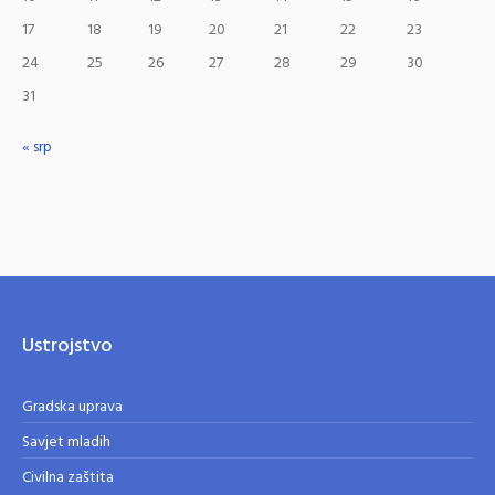
17
18
19
20
21
22
23
24
25
26
27
28
29
30
31
« srp
Ustrojstvo
Gradska uprava
Savjet mladih
Civilna zaštita