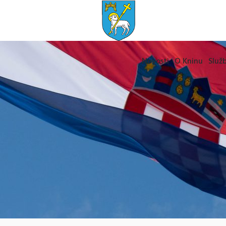
Novosti
O Kninu
Služb