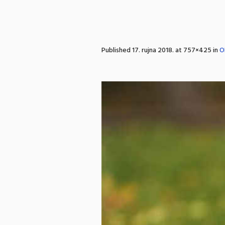
Published
17. rujna 2018.
at 757×425 in
O