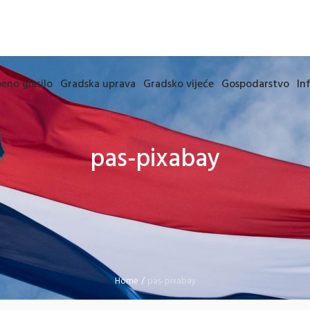
eno glasilo
Gradska uprava
Gradsko vijeće
Gospodarstvo
In
pas-pixabay
Home
/
pas-pixabay