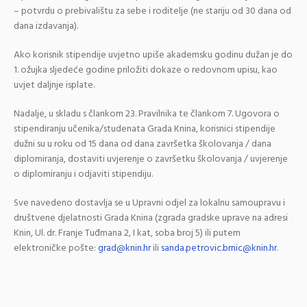
– potvrdu o prebivalištu za sebe i roditelje (ne stariju od 30 dana od
dana izdavanja).
Ako korisnik stipendije uvjetno upiše akademsku godinu dužan je do
1. ožujka sljedeće godine priložiti dokaze o redovnom upisu, kao
uvjet daljnje isplate.
Nadalje, u skladu s člankom 23. Pravilnika te člankom 7. Ugovora o
stipendiranju učenika/studenata Grada Knina, korisnici stipendije
dužni su u roku od 15 dana od dana završetka školovanja / dana
diplomiranja, dostaviti uvjerenje o završetku školovanja / uvjerenje
o diplomiranju i odjaviti stipendiju.
Sve navedeno dostavlja se u Upravni odjel za lokalnu samoupravu i
društvene djelatnosti Grada Knina (zgrada gradske uprave na adresi
Knin, Ul. dr. Franje Tuđmana 2, I kat, soba broj 5) ili putem
elektroničke pošte:
grad@knin.hr
ili
sanda.petrovic.brnic@knin.hr
.