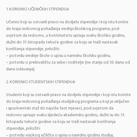
1. KORISNICI UČENIČKIH STIPENDIJA
Učenici koji su ostvarili pravo na dodjelu stipendije i koji istu koriste
do kraja redovnog pohađanja srednjoškolskog programa, pod
uvjetom da redovno, u kontinuitetu upisuju svaku školsku godinu,
dužni do 31. listopada tekuće godine za koju se traži nastavak
korištenja stipendije, priložiti:
– potvrdu srednje škole o upisu u narednu školsku godinu,
– potvrdu o prebivalištu za sebe i roditelje (ne stariju od 30 dana od
dana izdavanja);
2. KORISNICI STUDENTSKIH STIPENDIJA
Studenti koji su ostvarili pravo na dodjelu stipendije i koji istu koriste
do kraja redovnog pohađanja studijskog programa u koji je uključen
i apsolventski staž do najviše šest mjeseci, pod uvjetom da
redovno upisuje svaku sljedeću akademsku godinu, dužni su do 31.
listopada tekuće godine za koju se traži nastavak korištenja
stipendije, priložiti:
– potvrdu visokog učilišta o upisu u narednu godinu studija,