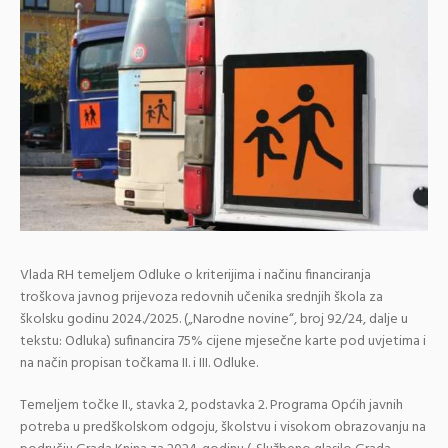
Vlada RH temeljem Odluke o kriterijima i načinu financiranja
troškova javnog prijevoza redovnih učenika srednjih škola za
školsku godinu 2024./2025. („Narodne novine“, broj 92/24, dalje u
tekstu: Odluka) sufinancira 75% cijene mjesečne karte pod uvjetima i
na način propisan točkama II. i III. Odluke.
Temeljem točke II., stavka 2, podstavka 2. Programa Općih javnih
potreba u predškolskom odgoju, školstvu i visokom obrazovanju na