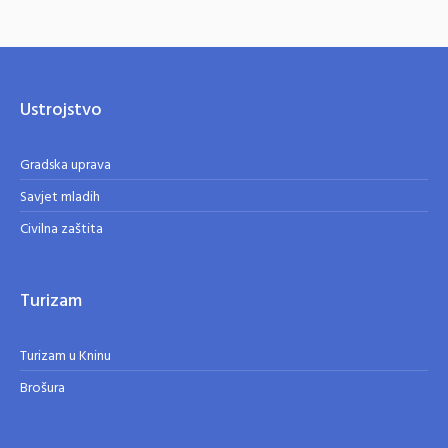
Ustrojstvo
Gradska uprava
Savjet mladih
Civilna zaštita
Turizam
Turizam u Kninu
Brošura