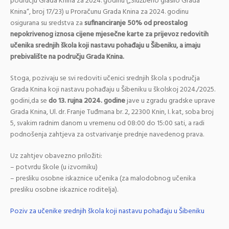
području Grada Knina za 2024. godinu („Službeno glasilo Grada
Knina“, broj 17/23) u Proračunu Grada Knina za 2024. godinu
osigurana su sredstva za
sufinanciranje 50% od preostalog
nepokrivenog iznosa cijene mjesečne karte za prijevoz redovitih
učenika srednjih škola koji nastavu pohađaju u Šibeniku, a imaju
prebivalište na području Grada Knina.
Stoga, pozivaju se svi redoviti učenici srednjih škola s područja
Grada Knina koji nastavu pohađaju u Šibeniku u školskoj 2024./2025.
godini,da se
do
13. rujna 2024. godine
jave u zgradu gradske uprave
Grada Knina, Ul. dr. Franje Tuđmana br. 2, 22300 Knin, I. kat, soba broj
5, svakim radnim danom u vremenu od 08:00 do 15:00 sati, a radi
podnošenja zahtjeva za ostvarivanje prednje navedenog prava.
Uz zahtjev obavezno priložiti:
– potvrdu škole (u izvorniku)
– presliku osobne iskaznice učenika (za malodobnog učenika
presliku osobne iskaznice roditelja).
Poziv za učenike srednjih škola koji nastavu pohađaju u Šibeniku