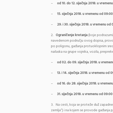
–
od 10. do 12. siječnja 2018. u vremenu
–
15. siječnja 2018. u vremenu od 09:00
–
29. i 30. siječnja 2018. u vremenu od 
2.
Ograničenje kretanja
(koje podrazumije
navedenom području ovog dopisa, provodit
po poligonu, gađanja protuoklopnim sre
nailaska na grupe vojnika, vozila, prepreke
–
od 02. do 09. siječnja 2018. u vremen
–
13. i 14. siječnja 2018. u vremenu od 0
–
od 16. do 28. siječnja 2018. u vremenu
–
31. siječnja 2018. u vremenu od 09:00 
3.
Na cesti, koja se proteže duž zapadne 
zemlja“) i na kojem se provode gađanja p