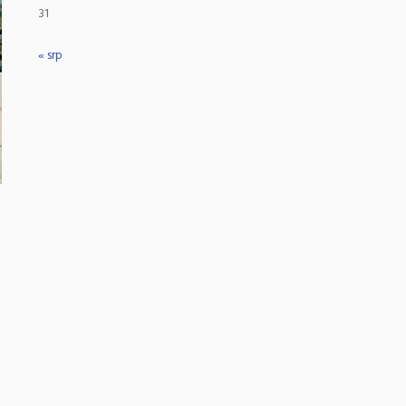
31
« srp