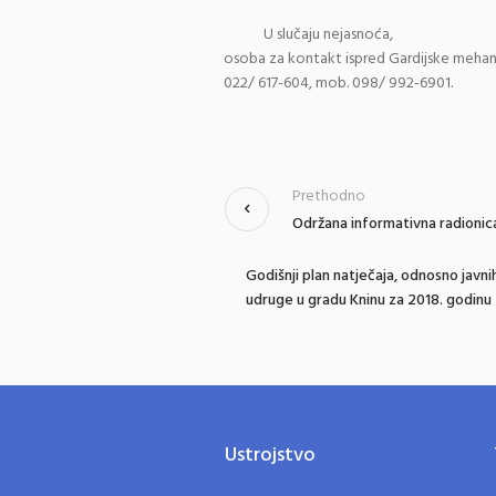
U slučaju nejasnoća,
o
soba
za
kontakt
ispred
Gardijske
mehan
022/ 617-604, mob. 098/ 992-6901.
Prethodno
Održana informativna radionic
Godišnji plan natječaja, odnosno javn
udruge u gradu Kninu za 2018. godinu
Ustrojstvo