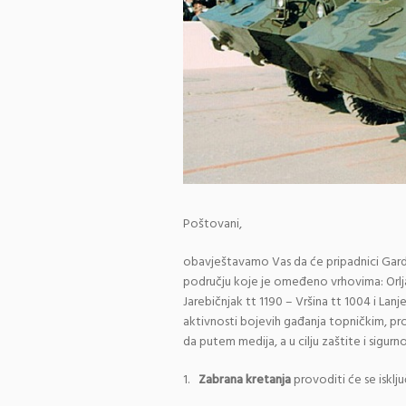
Poštovani,
obavještavamo Vas da će pripadnici Gard
području koje je omeđeno vrhovima: Orljaj
Jarebičnjak tt 1190 – Vršina tt 1004 i Lanj
aktivnosti bojevih gađanja topničkim, pr
da putem medija, a u cilju zaštite i sigur
1.
Zabrana kretanja
provoditi će se iskl