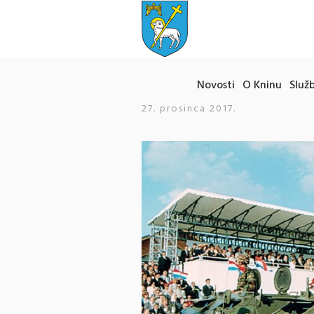
Novosti
O Kninu
Služb
27. prosinca 2017.