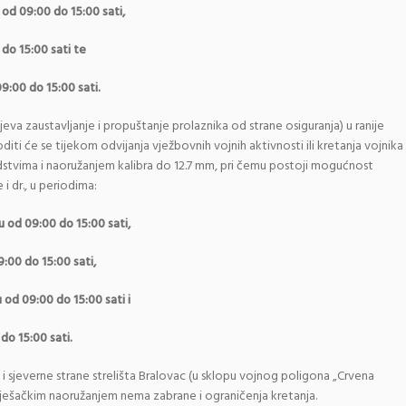
 od 09:00 do 15:00 sati,
 do 15:00 sati te
09:00 do 15:00 sati.
va zaustavljanje i propuštanje prolaznika od strane osiguranja) u ranije
i će se tijekom odvijanja vježbovnih vojnih aktivnosti ili kretanja vojnika
dstvima
i
naoru
ž
anjem
kalibra
do
12.7
mm
, pri čemu postoji mogućnost
 i dr., u periodima:
u od 09:00 do 15:00 sati,
9:00 do 15:00 sati,
 od 09:00 do 15:00 sati i
do 15:00 sati.
i sjeverne strane strelišta Bralovac (u sklopu vojnog poligona „Crvena
ješačkim naoružanjem nema zabrane i ograničenja kretanja.