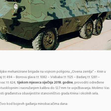
ijske mehanizirane brigade na vojnom poligonu „Crvena zemlja“ – Knin u
 tt 494 – Borova glava tt 1082 – Visibaba tt 1125 – Badanj tt 1281 –
evac tt 624,
tijekom mjeseca siječnja 2018. godine
, provoditi određene
otuoklopnim i naoružanjem kalibra do 12.7 mm te uvježbavanja. Molimo Vas
nosti građanstva obavijestite stanovništvo grada Knina i okolnih sela.
jučivo kod bojevih gađanja minobacačima dana: