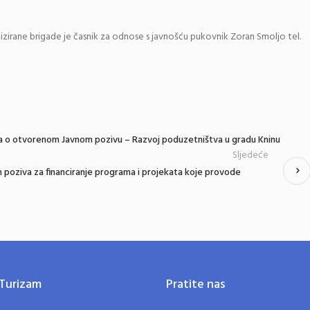
izirane
brigade
je
č
asnik
za
odnose
s
javno
šć
u
pukovnik
Zoran
Smoljo
tel
.
a o otvorenom Javnom pozivu – Razvoj poduzetništva u gradu Kninu
Sljedeće
ih poziva za financiranje programa i projekata koje provode
Turizam
Pratite nas