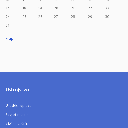
17
18
19
20
21
22
23
24
25
26
27
28
29
30
31
« srp
Ustrojstvo
Gradska uprava
Savjet mladih
Civilna zaštita