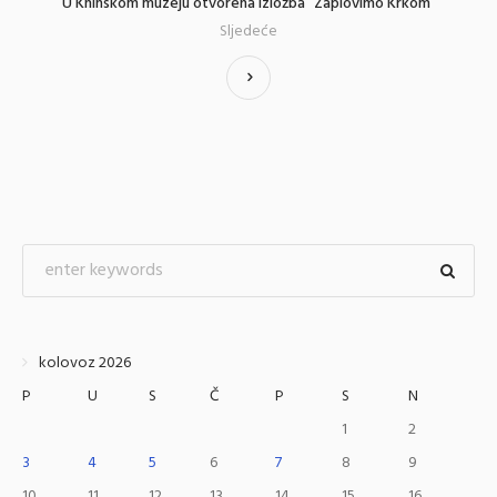
U Kninskom muzeju otvorena izložba “Zaplovimo Krkom”
Sljedeće
kolovoz 2026
P
U
S
Č
P
S
N
1
2
3
4
5
6
7
8
9
10
11
12
13
14
15
16