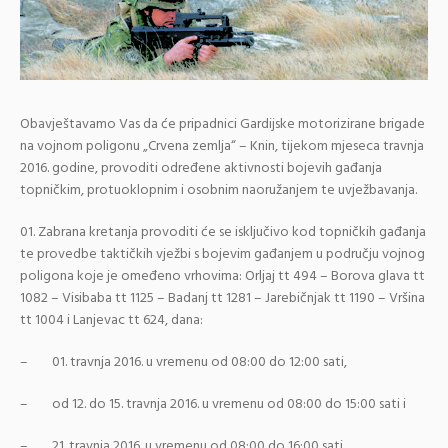
Obavještavamo Vas da će pripadnici Gardijske motorizirane brigade
na vojnom poligonu „Crvena zemlja“ – Knin, tijekom mjeseca travnja
2016. godine, provoditi određene aktivnosti bojevih gađanja
topničkim, protuoklopnim i osobnim naoružanjem te uvježbavanja.
Zabrana kretanja provoditi će se isključivo kod topničkih gađanja
te provedbe taktičkih vježbi s bojevim gađanjem u području vojnog
poligona koje je omeđeno vrhovima: Orljaj tt 494 – Borova glava tt
1082 – Visibaba tt 1125 – Badanj tt 1281 – Jarebičnjak tt 1190 – Vršina
tt 1004 i Lanjevac tt 624, dana:
– 01. travnja 2016. u vremenu od 08:00 do 12:00 sati,
– od 12. do 15. travnja 2016. u vremenu od 08:00 do 15:00 sati i
– 21. travnja 2016. u vremenu od 08:00 do 16:00 sati.