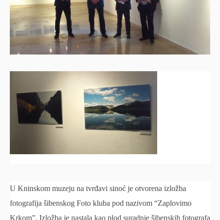
U Kninskom muzeju na tvrđavi sinoć je otvorena izložba
fotografija šibenskog Foto kluba pod nazivom “Zaplovimo
Krkom”. Izložba je nastala kao plod suradnje šibenskih fotografa