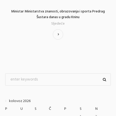
Ministar Ministarstva znanosti, obrazovanja i sporta Predrag
Šustara danas u gradu Kninu
Sljedeće
kolovoz 2026
P
U
S
Č
P
S
N