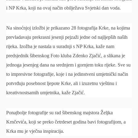
i NP Krka, koji na ovaj način obilježava Svjetski dan voda.
Na sinoćnjoj izložbi je prikazano 28 fotografija Krke, na kojima
prevladavaju prekrasni jesenji pejzaži jedne od najljepših naših
rijeka. Izožba je nastala u suradnji s NP Krka, kaže nam
predsjednik šibenskog Foto kluba Zdenko Zjačić, a slikana je
jednoga jesenjeg dana na srednjem i gornjem toku rijeke. Sve su
to impresivne fotografije, koje i na jedinstveni umjetnički način
potvrđuju posebnost ljepote Krke, ali i izuzetnu vještinu i
kreativnostsamih umjetnika, kaže Zjačić.
Ponajbolje fotografije su rad šibenskog majstora Željka
Krnčevića, koji se preko četrdeset godina bavi fotografijom, a
Krka mu je vječna inspiracija.