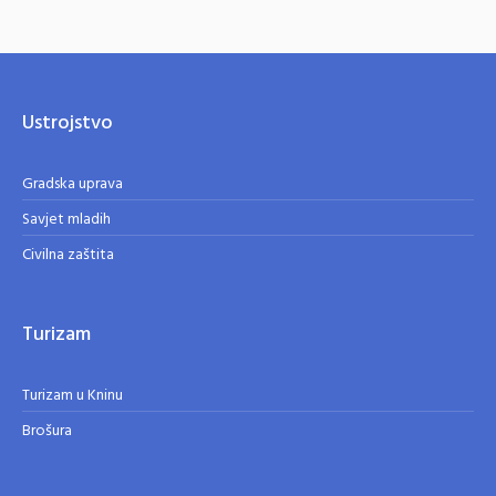
Ustrojstvo
Gradska uprava
Savjet mladih
Civilna zaštita
Turizam
Turizam u Kninu
Brošura