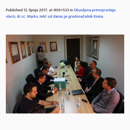
Published
12. lipnja 2017.
at 800×533 in
Obavljena primopredaja
vlasti; dr.sc. Marko Jelić od danas je gradonačelnik Knina
.